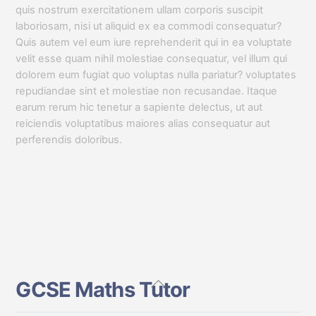
quis nostrum exercitationem ullam corporis suscipit
laboriosam, nisi ut aliquid ex ea commodi consequatur?
Quis autem vel eum iure reprehenderit qui in ea voluptate
velit esse quam nihil molestiae consequatur, vel illum qui
dolorem eum fugiat quo voluptas nulla pariatur? voluptates
repudiandae sint et molestiae non recusandae. Itaque
earum rerum hic tenetur a sapiente delectus, ut aut
reiciendis voluptatibus maiores alias consequatur aut
perferendis doloribus.
Back
GCSE Maths Tutor
To
Top