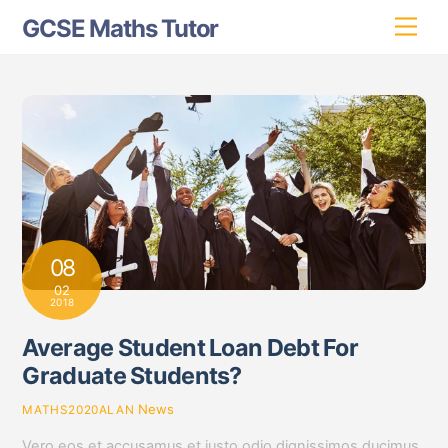
Skip
GCSE Maths Tutor
Men
to
content
08
02
2018
Average Student Loan Debt For
Graduate Students?
News
MATHS2020ALAN
Vero eos et accusamus et iusto odio dignissimos ducimus