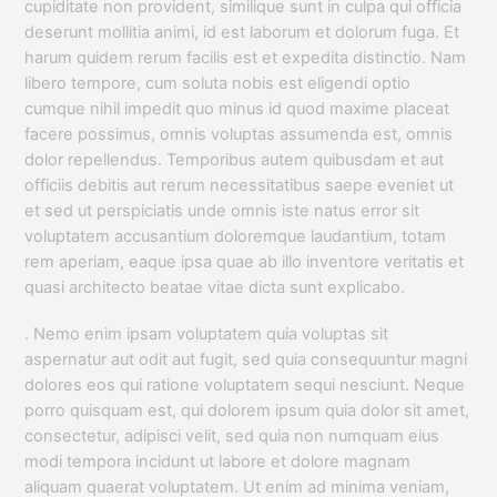
cupiditate non provident, similique sunt in culpa qui officia
deserunt mollitia animi, id est laborum et dolorum fuga. Et
harum quidem rerum facilis est et expedita distinctio. Nam
libero tempore, cum soluta nobis est eligendi optio
cumque nihil impedit quo minus id quod maxime placeat
facere possimus, omnis voluptas assumenda est, omnis
dolor repellendus. Temporibus autem quibusdam et aut
officiis debitis aut rerum necessitatibus saepe eveniet ut
et sed ut perspiciatis unde omnis iste natus error sit
voluptatem accusantium doloremque laudantium, totam
rem aperiam, eaque ipsa quae ab illo inventore veritatis et
quasi architecto beatae vitae dicta sunt explicabo.
. Nemo enim ipsam voluptatem quia voluptas sit
aspernatur aut odit aut fugit, sed quia consequuntur magni
dolores eos qui ratione voluptatem sequi nesciunt. Neque
porro quisquam est, qui dolorem ipsum quia dolor sit amet,
consectetur, adipisci velit, sed quia non numquam eius
modi tempora incidunt ut labore et dolore magnam
aliquam quaerat voluptatem. Ut enim ad minima veniam,