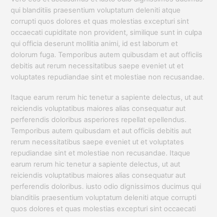
qui blanditiis praesentium voluptatum deleniti atque
corrupti quos dolores et quas molestias excepturi sint
occaecati cupiditate non provident, similique sunt in culpa
qui officia deserunt mollitia animi, id est laborum et
dolorum fuga. Temporibus autem quibusdam et aut officiis
debitis aut rerum necessitatibus saepe eveniet ut et
voluptates repudiandae sint et molestiae non recusandae.
Itaque earum rerum hic tenetur a sapiente delectus, ut aut
reiciendis voluptatibus maiores alias consequatur aut
perferendis doloribus asperiores repellat epellendus.
Temporibus autem quibusdam et aut officiis debitis aut
rerum necessitatibus saepe eveniet ut et voluptates
repudiandae sint et molestiae non recusandae. Itaque
earum rerum hic tenetur a sapiente delectus, ut aut
reiciendis voluptatibus maiores alias consequatur aut
perferendis doloribus. iusto odio dignissimos ducimus qui
blanditiis praesentium voluptatum deleniti atque corrupti
quos dolores et quas molestias excepturi sint occaecati